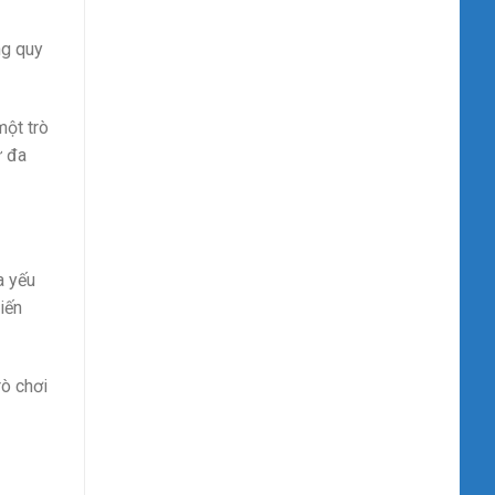
ng quy
một trò
ự đa
a yếu
iến
rò chơi