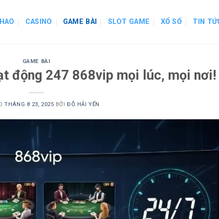
THAO
CASINO
GAME BÀI
SLOT GAME
XỔ SỐ
TIN TỨ
GAME BÀI
t động 247 868vip mọi lúc, mọi nơi!
ÀO
THÁNG 8 23, 2025
BỞI
ĐỖ HẢI YẾN