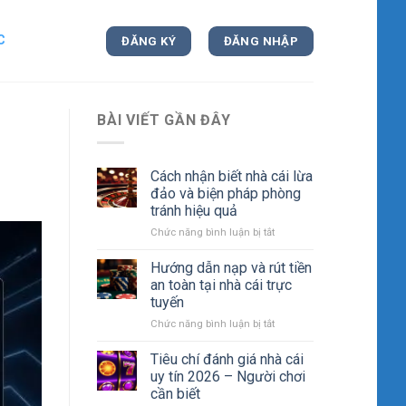
C
ĐĂNG KÝ
ĐĂNG NHẬP
BÀI VIẾT GẦN ĐÂY
Cách nhận biết nhà cái lừa
đảo và biện pháp phòng
tránh hiệu quả
Chức năng bình luận bị tắt
ở
Cách
nhận
Hướng dẫn nạp và rút tiền
biết
an toàn tại nhà cái trực
nhà
tuyến
cái
Chức năng bình luận bị tắt
ở
lừa
Hướng
đảo
dẫn
và
Tiêu chí đánh giá nhà cái
nạp
biện
uy tín 2026 – Người chơi
và
pháp
cần biết
rút
phòng