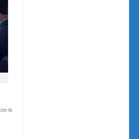
còn là