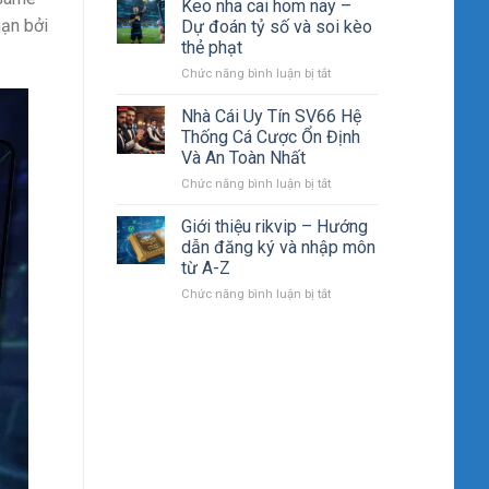
game
Hũ,
Keo nha cai hom nay –
bet
Saowin
Tỷ
thủ
hạn bởi
Dự đoán tỷ số và soi kèo
–
Lệ
thẻ phạt
Review
Thắng
Chức năng bình luận bị tắt
ở
top
Cược
Keo
game
Cực
nha
nổ
Nhà Cái Uy Tín SV66 Hệ
Cao
cai
hũ
Thống Cá Cược Ổn Định
hom
và
Và An Toàn Nhất
nay
mẹo
Chức năng bình luận bị tắt
ở
–
quay
Nhà
Dự
Jackpot
Cái
đoán
Giới thiệu rikvip – Hướng
Uy
tỷ
dẫn đăng ký và nhập môn
Tín
số
từ A-Z
SV66
và
Chức năng bình luận bị tắt
ở
Hệ
soi
Giới
Thống
kèo
thiệu
Cá
thẻ
rikvip
Cược
phạt
–
Ổn
Hướng
Định
dẫn
Và
đăng
An
ký
Toàn
và
Nhất
nhập