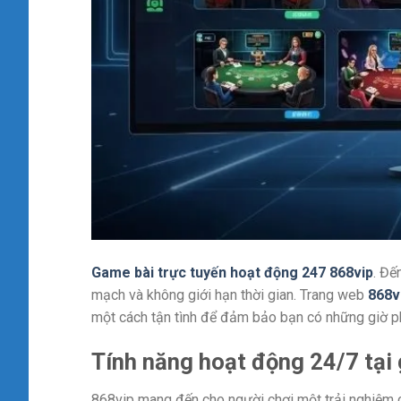
Game bài trực tuyến hoạt động 247 868vip
. Đế
mạch và không giới hạn thời gian. Trang web
868v
một cách tận tình để đảm bảo bạn có những giờ phú
Tính năng hoạt động 24/7 tại
868vip mang đến cho người chơi một trải nghiệm c