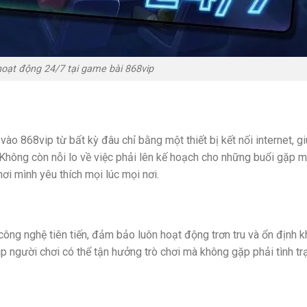
oạt động 24/7 tại game bài 868vip
vào 868vip từ bất kỳ đâu chỉ bằng một thiết bị kết nối internet, g
. Không còn nỗi lo về việc phải lên kế hoạch cho những buổi gặp 
hơi mình yêu thích mọi lúc mọi nơi.
ng nghệ tiên tiến, đảm bảo luôn hoạt động trơn tru và ổn định 
úp người chơi có thể tận hưởng trò chơi mà không gặp phải tình tr