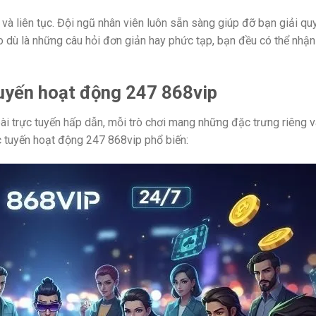
 và liên tục. Đội ngũ nhân viên luôn sẵn sàng giúp đỡ bạn giải qu
ho dù là những câu hỏi đơn giản hay phức tạp, bạn đều có thể nhậ
uyến hoạt động 247 868vip
bài trực tuyến hấp dẫn, mỗi trò chơi mang những đặc trưng riêng 
c tuyến hoạt động 247 868vip phổ biến: