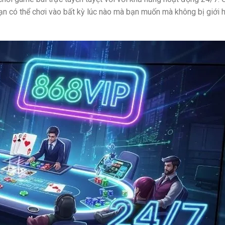
ạn có thể chơi vào bất kỳ lúc nào mà bạn muốn mà không bị giới 