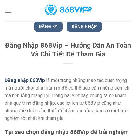
Bỏ
qua
nội
dung
ĐĂNG KÝ
ĐĂNG NHẬP
Đăng Nhập 868Vip – Hướng Dẫn An Toàn
Và Chi Tiết Để Tham Gia
Đăng nhập 868Vip
là một trong những thao tác quan trọng
mà người chơi phải nắm rõ để có thể tiếp cận những tiện ích
mà nền tảng mang lại.
Trong bài viết này, chúng ta sẽ khám
phá quy trình đăng nhập
, các lợi ích từ 868Vip cũng như
những điều kiện cần thiết để đảm bảo rằng bạn có một trải
nghiệm tốt nhất khi tham gia.
Tại sao chọn đăng nhập 868Vip để trải nghiệm