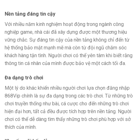
Nền tảng đáng tin cậy
Với nhiều năm kinh nghiệm hoạt động trong ngành công
nghiệp game, nhà cái đã xây dựng được một thương hiệu
vững chắc. Sự đáng tin cậy của nền tảng không chỉ đến từ
hệ thống bảo mật mạnh mẽ mà còn từ đội ngũ chăm sóc
khách hàng tận tình. Người chơi có thể yên tâm khi biết rằng
thông tin cá nhân của mình được bảo vệ một cách tối đa.
Đa dạng trò chơi
Một lý do khác khiến nhiều người chơi lựa chọn đăng nhập
868Vip chính là sự đa dạng trong các trò chơi. Từ những trò
chơi truyền thống như bài, cá cược cho đến những trò chơi
hiện đại hơn, tất cả đều được tích hợp trên nền tảng. Người
chơi có thể dễ dàng tìm thấy những trò chơi phù hợp với sở
thích của mình.