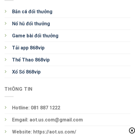
Bắn cá đổi thưởng
Nổ hũ đổi thưởng
Game bài đổi thưởng
Tải app 868vip
Thể Thao 868vip
Xổ Số 868vip
THÔNG TIN
Hotline: 081 887 1222
Emgail:
aot.us.com@gmail.com
Website: https://aot.us.com/