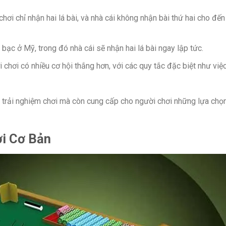
hơi chỉ nhận hai lá bài, và nhà cái không nhận bài thứ hai cho đế
bạc ở Mỹ, trong đó nhà cái sẽ nhận hai lá bài ngay lập tức.
chơi có nhiều cơ hội thắng hơn, với các quy tắc đặc biệt như việ
 trải nghiệm chơi mà còn cung cấp cho người chơi những lựa chọn
ơi Cơ Bản