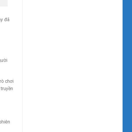
môn
từ
A-
Z
ày đã
gười
rò chơi
 truyền
phiên