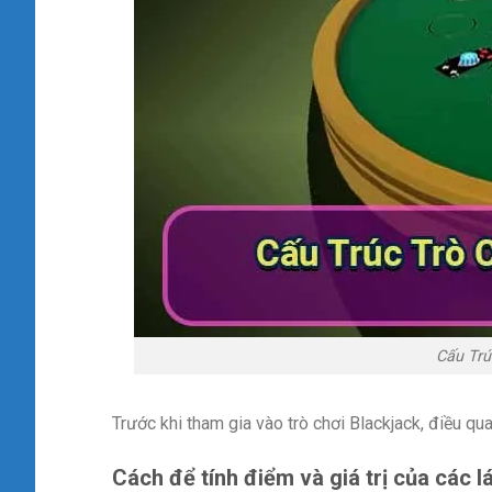
Cấu Trú
Trước khi tham gia vào trò chơi Blackjack, điều quan
Cách để tính điểm và giá trị của các lá