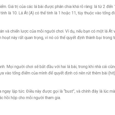
m. Giá trị của các lá bài được phân chia khá rõ ràng: lá từ 2 đến
tính là 10.
Lá Át (A) có thể tính là 1 hoặc 11, tùy thuộc vào tổng 
oán và chiến lược của mỗi người chơi. Ví dụ, nếu bạn có một lá Át 
h hoạt này rất quan trọng, vì nó có thể quyết định thành bại trong t
nh. Mọi người chơi sẽ bắt đầu với hai lá bài, trong khi nhà cái cũ
dựa vào tổng điểm của mình để quyết định có nên rút thêm bài (hit
 ngay lập tức. Điều này được gọi là “bust”, và chính đây là lúc m
iác hồi hộp cho mỗi người tham gia.