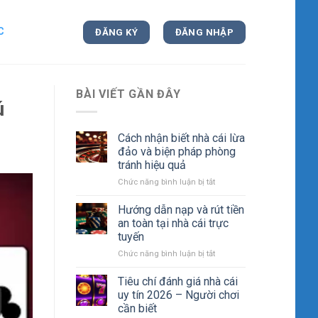
C
ĐĂNG KÝ
ĐĂNG NHẬP
BÀI VIẾT GẦN ĐÂY
ú
Cách nhận biết nhà cái lừa
đảo và biện pháp phòng
tránh hiệu quả
Chức năng bình luận bị tắt
ở
Cách
nhận
Hướng dẫn nạp và rút tiền
biết
an toàn tại nhà cái trực
nhà
tuyến
cái
Chức năng bình luận bị tắt
ở
lừa
Hướng
đảo
dẫn
và
Tiêu chí đánh giá nhà cái
nạp
biện
uy tín 2026 – Người chơi
và
pháp
cần biết
rút
phòng