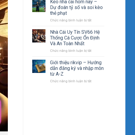
game
Hũ,
Keo nha cai hom nay –
bet
Saowin
Tỷ
thủ
Dự đoán tỷ số và soi kèo
–
Lệ
thẻ phạt
Review
Thắng
Chức năng bình luận bị tắt
ở
top
Cược
Keo
game
Cực
nha
nổ
Nhà Cái Uy Tín SV66 Hệ
Cao
cai
hũ
Thống Cá Cược Ổn Định
hom
và
Và An Toàn Nhất
nay
mẹo
Chức năng bình luận bị tắt
ở
–
quay
Nhà
Dự
Jackpot
Cái
đoán
Giới thiệu rikvip – Hướng
Uy
tỷ
dẫn đăng ký và nhập môn
Tín
số
từ A-Z
SV66
và
Chức năng bình luận bị tắt
ở
Hệ
soi
Giới
Thống
kèo
thiệu
Cá
thẻ
rikvip
Cược
phạt
–
Ổn
Hướng
Định
dẫn
Và
đăng
An
ký
Toàn
và
Nhất
nhập