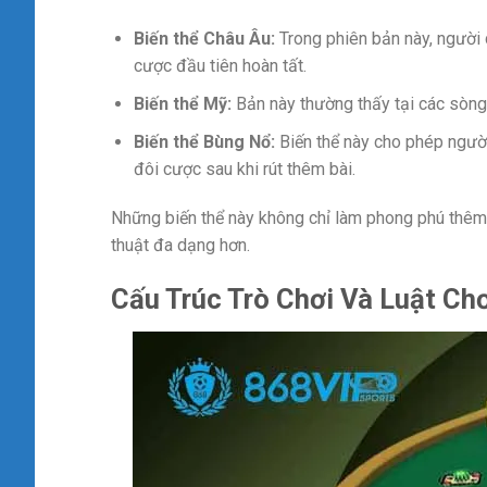
Biến thể Châu Âu:
Trong phiên bản này, người c
cược đầu tiên hoàn tất.
Biến thể Mỹ:
Bản này thường thấy tại các sòng 
Biến thể Bùng Nổ:
Biến thể này cho phép người 
đôi cược sau khi rút thêm bài.
Những biến thể này không chỉ làm phong phú thêm
thuật đa dạng hơn.
Cấu Trúc Trò Chơi Và Luật Ch