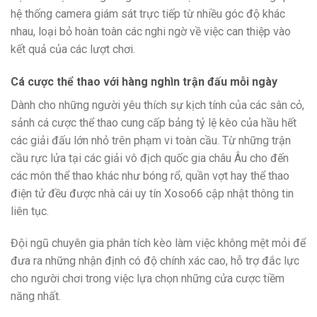
hệ thống camera giám sát trực tiếp từ nhiều góc độ khác
nhau, loại bỏ hoàn toàn các nghi ngờ về việc can thiệp vào
kết quả của các lượt chơi.
Cá cược thể thao với hàng nghìn trận đấu mỗi ngày
Dành cho những người yêu thích sự kịch tính của các sân cỏ,
sảnh cá cược thể thao cung cấp bảng tỷ lệ kèo của hầu hết
các giải đấu lớn nhỏ trên phạm vi toàn cầu. Từ những trận
cầu rực lửa tại các giải vô địch quốc gia châu Âu cho đến
các môn thể thao khác như bóng rổ, quần vợt hay thể thao
điện tử đều được nhà cái uy tín Xoso66 cập nhật thông tin
liên tục.
Đội ngũ chuyên gia phân tích kèo làm việc không mệt mỏi để
đưa ra những nhận định có độ chính xác cao, hỗ trợ đắc lực
cho người chơi trong việc lựa chọn những cửa cược tiềm
năng nhất.