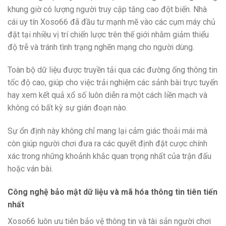
khung giờ có lượng người truy cập tăng cao đột biến. Nhà
cái uy tín Xoso66 đã đầu tư mạnh mẽ vào các cụm máy chủ
đặt tại nhiều vị trí chiến lược trên thế giới nhằm giảm thiểu
độ trễ và tránh tình trạng nghẽn mạng cho người dùng.
Toàn bộ dữ liệu được truyền tải qua các đường ống thông tin
tốc độ cao, giúp cho việc trải nghiệm các sảnh bài trực tuyến
hay xem kết quả xổ số luôn diễn ra một cách liền mạch và
không có bất kỳ sự gián đoạn nào.
Sự ổn định này không chỉ mang lại cảm giác thoải mái mà
còn giúp người chơi đưa ra các quyết định đặt cược chính
xác trong những khoảnh khắc quan trọng nhất của trận đấu
hoặc ván bài.
Công nghệ bảo mật dữ liệu và mã hóa thông tin tiên tiến
nhất
Xoso66 luôn ưu tiên bảo vệ thông tin và tài sản người chơi