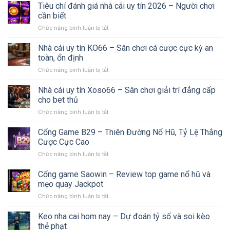
dẫn
Tiêu chí đánh giá nhà cái uy tín 2026 – Người chơi
đảo
nạp
và
cần biết
và
biện
Chức năng bình luận bị tắt
ở
rút
pháp
Tiêu
tiền
phòng
chí
Nhà cái uy tín KO66 – Sân chơi cá cược cực kỳ an
an
tránh
đánh
toàn
toàn, ổn định
hiệu
giá
tại
quả
Chức năng bình luận bị tắt
ở
nhà
nhà
Nhà
cái
cái
cái
Nhà cái uy tín Xoso66 – Sân chơi giải trí đẳng cấp
uy
trực
uy
tín
cho bet thủ
tuyến
tín
2026
Chức năng bình luận bị tắt
ở
KO66
–
Nhà
–
Người
cái
Cổng Game B29 – Thiên Đường Nổ Hũ, Tỷ Lệ Thắng
Sân
chơi
uy
chơi
Cược Cực Cao
cần
tín
cá
biết
Chức năng bình luận bị tắt
ở
Xoso66
cược
Cổng
–
cực
Game
Cổng game Saowin – Review top game nổ hũ và
Sân
kỳ
B29
chơi
mẹo quay Jackpot
an
–
giải
toàn,
Chức năng bình luận bị tắt
ở
Thiên
trí
ổn
Cổng
Đường
đẳng
định
game
Keo nha cai hom nay – Dự đoán tỷ số và soi kèo
Nổ
cấp
Saowin
Hũ,
thẻ phạt
cho