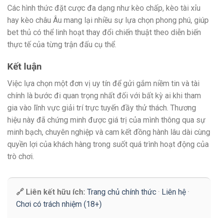
Các hình thức đặt cược đa dạng như kèo chấp, kèo tài xỉu
hay kèo châu Âu mang lại nhiều sự lựa chọn phong phú, giúp
bet thủ có thể linh hoạt thay đổi chiến thuật theo diễn biến
thực tế của từng trận đấu cụ thể.
Kết luận
Việc lựa chọn một đơn vị uy tín để gửi gắm niềm tin và tài
chính là bước đi quan trọng nhất đối với bất kỳ ai khi tham
gia vào lĩnh vực giải trí trực tuyến đầy thử thách. Thương
hiệu này đã chứng minh được giá trị của mình thông qua sự
minh bạch, chuyên nghiệp và cam kết đồng hành lâu dài cùng
quyền lợi của khách hàng trong suốt quá trình hoạt động của
trò chơi.
🔗 Liên kết hữu ích:
Trang chủ chính thức
·
Liên hệ
·
Chơi có trách nhiệm (18+)