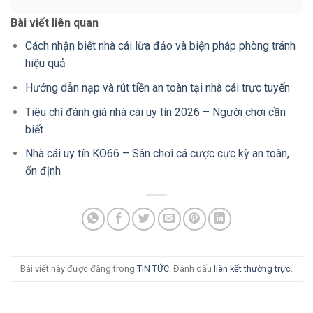
Bài viết liên quan
Cách nhận biết nhà cái lừa đảo và biện pháp phòng tránh
hiệu quả
Hướng dẫn nạp và rút tiền an toàn tại nhà cái trực tuyến
Tiêu chí đánh giá nhà cái uy tín 2026 – Người chơi cần
biết
Nhà cái uy tín KO66 – Sân chơi cá cược cực kỳ an toàn,
ổn định
Bài viết này được đăng trong
TIN TỨC
. Đánh dấu
liên kết thường trực
.