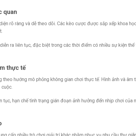
ực quan
diện rõ ràng và dễ theo dõi. Các kèo cược được sắp xếp khoa học
t.
iễn ra liên tục, đặc biệt trong các thời điểm có nhiều sự kiện thể
ệm thực tế
g theo hướng mô phỏng không gian chơi thực tế. Hình ảnh và âm 
 cuộc.
ên tục, hạn chế tình trạng gián đoạn ảnh hưởng đến nhịp chơi của 
o
ng cấp nhiều trò chơi giải trí khác nhằm phục vụ nhu cầu thư giã