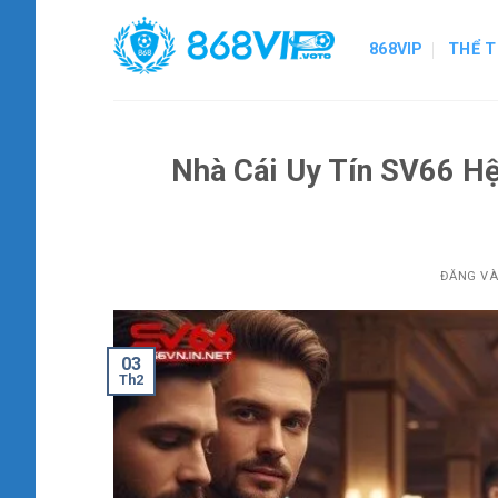
Bỏ
qua
868VIP
THỂ 
nội
dung
Nhà Cái Uy Tín SV66 H
ĐĂNG V
03
Th2