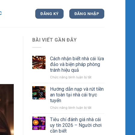
C
ĐĂNG KÝ
ĐĂNG NHẬP
BÀI VIẾT GẦN ĐÂY
Cách nhận biết nhà cái lừa
đảo và biện pháp phòng
tránh hiệu quả
Chức năng bình luận bị tắt
ở
Cách
nhận
Hướng dẫn nạp và rút tiền
biết
an toàn tại nhà cái trực
nhà
tuyến
cái
Chức năng bình luận bị tắt
ở
lừa
Hướng
đảo
dẫn
và
Tiêu chí đánh giá nhà cái
nạp
biện
uy tín 2026 – Người chơi
và
pháp
cần biết
rút
phòng