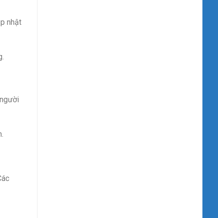
ập nhật
g.
 người
h.
Các