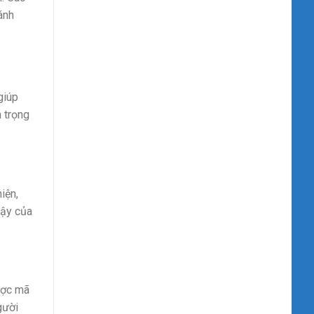
ánh
giúp
n trọng
iện,
cậy của
ược mã
gười