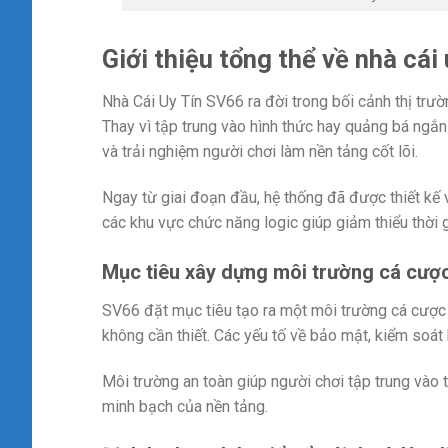
Giới thiệu tổng thể về nhà cái
Nhà Cái Uy Tín SV66 ra đời trong bối cảnh thị trườ
Thay vì tập trung vào hình thức hay quảng bá ngắn
và trải nghiệm người chơi làm nền tảng cốt lõi.
Ngay từ giai đoạn đầu, hệ thống đã được thiết kế v
các khu vực chức năng logic giúp giảm thiểu thời g
Mục tiêu xây dựng môi trường cá cượ
SV66 đặt mục tiêu tạo ra một môi trường cá cược 
không cần thiết. Các yếu tố về bảo mật, kiểm soát 
Môi trường an toàn giúp người chơi tập trung vào tr
minh bạch của nền tảng.