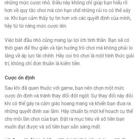
những mức cược nhỏ.
Điều này không chỉ giúp bạn hiểu rõ
hơn về quy tắc chơi mà còn hạn chế những rủi ro có thể xảy
ra.
Khi bạn cảm thấy tự tin hơn với các quyết định của mình,
hãy từ từ nâng mức cược lên.
Việc bắt đầu nhỏ cũng mang lại lợi ích tinh thần. Bạn sẽ có
thời gian để thư giãn và tận hưởng trò chơi mà không phải lo
lắng về áp lực tài chính. Hãy coi trò chơi là một hình thức giải
trí, không chỉ đơn thuần là kiếm tiền.
Cược ổn định
Sau khi đã quen thuộc với game, bạn nên chọn một mức
cược ổn định và tránh thay đổi đột ngột. Sự thay đổi này đôi
khi có thể gây ra cảm giác hoang mang và khiến bạn đưa ra
những quyết định sai lầm.
Hãy chuẩn bị một kế hoạch cụ thể
cho mỗi lần chơi của bạn
. Đặt ra mục tiêu về số tiền bạn
muốn đạt được và số tiền bạn sẵn sàng mất.