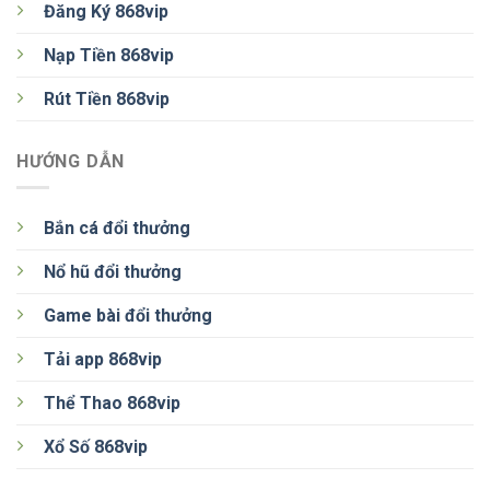
Đăng Ký 868vip
Nạp Tiền 868vip
Rút Tiền 868vip
HƯỚNG DẪN
Bắn cá đổi thưởng
Nổ hũ đổi thưởng
Game bài đổi thưởng
Tải app 868vip
Thể Thao 868vip
Xổ Số 868vip