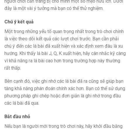
người chơi cần trang bị cho mình một số mẹo hữu ích.
Dưới
đây là một vài ý tưởng mà bạn có thể thử nghiệm.
Chú ý kết quả
Một trong những yếu tố quan trọng nhất trong trò chơi chính
là việc theo dõi kết quả các lượt chơi trước. Bạn cần phải
chú ý đến các lá bài đã xuất hiện và xác định xem đâu là xu
hướng. Khi thấy lá bài J, Q, K xuất hiện, hãy cân nhắc kỹ càng
vì khả năng ra lá bài cao hơn trong trường hợp này thường
rất thấp.
Bên cạnh đó, việc ghi nhớ các lá bài đã ra cũng sẽ giúp bạn
tăng khả năng phán đoán chính xác hơn. Bạn có thể sử dụng
phương pháp ghi chép hoặc đơn giản là ghi nhớ trong đầu
các lá bài đã qua.
Bắt đầu nhỏ
Nếu bạn là người mới trong trò chơi này, hãy khởi đầu bằng