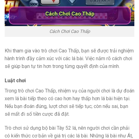
Cách Chơi Cao Thấp
Khi tham gia vào trò chơi Cao Thấp, bạn sẽ được trải nghiệm
hành trình đầy cảm xúc với các lá bài. Việc nắm rõ cách chơi
sẽ giúp bạn tự tin hơn trong từng quyết định của mình.
Luật chơi
Trong trò chơi Cao Thấp, nhiệm vụ của người chơi là dự đoán
xem lá bài tiếp theo có cao hơn hay thấp hơn lá bài hiện tại.
Nếu bạn đoán đúng, lượt chơi sẽ tiếp tục; còn nếu sai, bạn
sẽ mất đi số tiền cược đã đặt.
Trò chơi sử dụng bộ bài Tây 52 lá, nên người chơi cần phải
có kiến thức cơ bản về giá trị các lá bài. Những lá bài như Át,