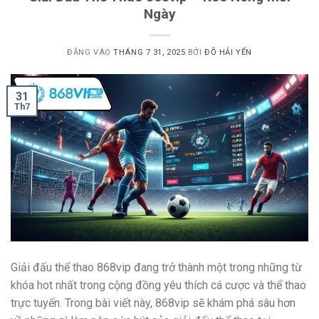
Ngày
ĐĂNG VÀO
THÁNG 7 31, 2025
BỞI
ĐỖ HẢI YẾN
31
Th7
Giải đấu thể thao 868vip đang trở thành một trong những từ
khóa hot nhất trong cộng đồng yêu thích cá cược và thể thao
trực tuyến. Trong bài viết này, 868vip sẽ khám phá sâu hơn