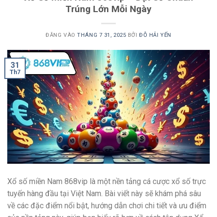
Trúng Lớn Mỗi Ngày
ĐĂNG VÀO
THÁNG 7 31, 2025
BỞI
ĐỖ HẢI YẾN
31
Th7
Xổ số miền Nam 868vip là một nền tảng cá cược xổ số trực
tuyến hàng đầu tại Việt Nam. Bài viết này sẽ khám phá sâu
về các đặc điểm nổi bật, hướng dẫn chơi chi tiết và ưu điểm