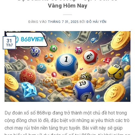
Vàng Hôm Nay
ĐĂNG VÀO
THÁNG 7 31, 2025
BỞI
ĐỖ HẢI YẾN
31
Th7
Dự đoán xổ số 868vip đang trở thành một chủ đề hot trong
cộng đồng chơi lô đề, đặc biệt với những ai yêu thích các trò
chơi may rủi trên nền tảng trực tuyến. Bài viết này sẽ giúp