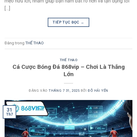
mẹo hữu ích, nhằm giúp bạn nắm bắt rõ hơn và tận dụng tối
[…]
TIẾP TỤC ĐỌC
→
Đăng trong
THỂ THAO
THỂ THAO
Cá Cược Bóng Đá 868vip – Chơi Là Thắng
Lớn
ĐĂNG VÀO
THÁNG 7 31, 2025
BỞI
ĐỖ HẢI YẾN
31
Th7