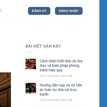
C
ĐĂNG KÝ
ĐĂNG NHẬP
BÀI VIẾT GẦN ĐÂY
Cách nhận biết nhà cái lừa
đảo và biện pháp phòng
tránh hiệu quả
Chức năng bình luận bị tắt
ở
Cách
nhận
Hướng dẫn nạp và rút tiền
biết
an toàn tại nhà cái trực
nhà
tuyến
cái
Chức năng bình luận bị tắt
ở
lừa
Hướng
đảo