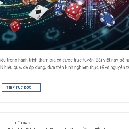
ếu trong hành trình tham gia cá cược trực tuyến. Bài viết này sẽ 
IN hiệu quả, dễ áp dụng, dựa trên kinh nghiệm thực tế và nguyên t
TIẾP TỤC ĐỌC
→
THỂ THAO