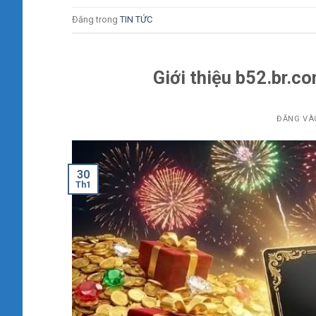
Đăng trong
TIN TỨC
Giới thiệu b52.br.
ĐĂNG V
30
Th1