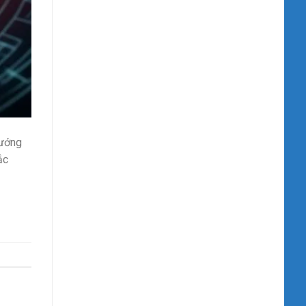
hướng
ắc