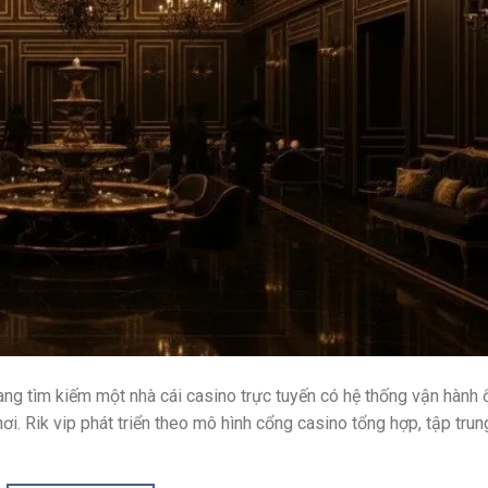
đang tìm kiếm một nhà cái casino trực tuyến có hệ thống vận hành 
hơi. Rik vip phát triển theo mô hình cổng casino tổng hợp, tập tru