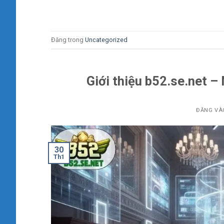
Đăng trong
Uncategorized
Giới thiệu b52.se.net – 
ĐĂNG V
30
Th1