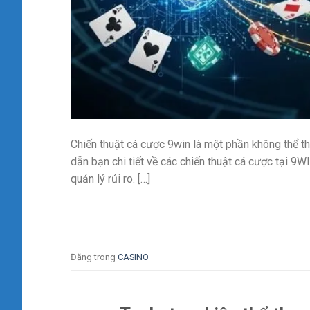
Chiến thuật cá cược 9win là một phần không thể thi
dẫn bạn chi tiết về các chiến thuật cá cược tại 9W
quản lý rủi ro. […]
Đăng trong
CASINO